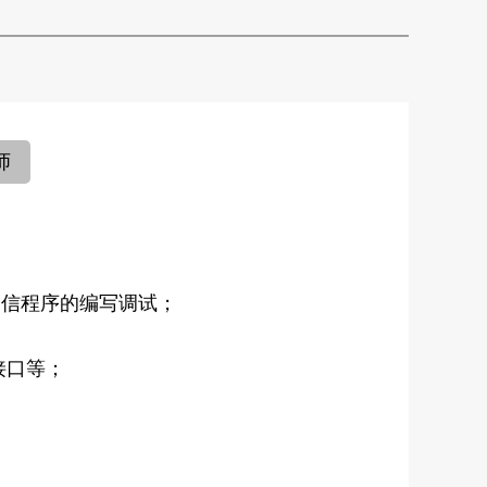
师
通信程序的编写调试；
；
接口等；